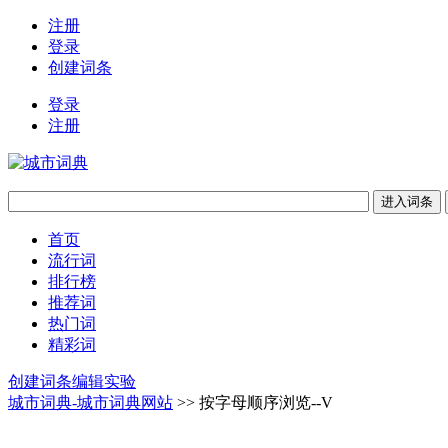
注册
登录
创建词条
登录
注册
首页
流行词
排行榜
推荐词
热门词
精彩词
创建词条
编辑实验
城市词典-城市词典网站
>> 按字母顺序浏览--V