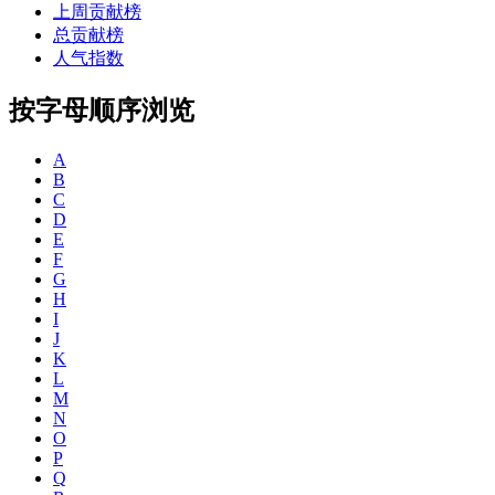
上周贡献榜
总贡献榜
人气指数
按字母顺序浏览
A
B
C
D
E
F
G
H
I
J
K
L
M
N
O
P
Q