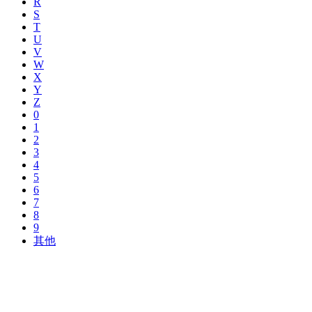
R
S
T
U
V
W
X
Y
Z
0
1
2
3
4
5
6
7
8
9
其他