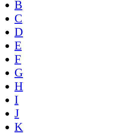
B
C
D
E
F
G
H
I
J
K