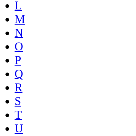
L
M
N
O
P
Q
R
S
T
U