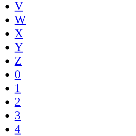
V
W
X
Y
Z
0
1
2
3
4