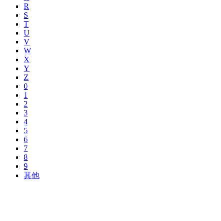
R
S
T
U
V
W
X
Y
Z
0
1
2
3
4
5
6
7
8
9
其他