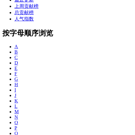
上周贡献榜
总贡献榜
人气指数
按字母顺序浏览
A
B
C
D
E
F
G
H
I
J
K
L
M
N
O
P
Q