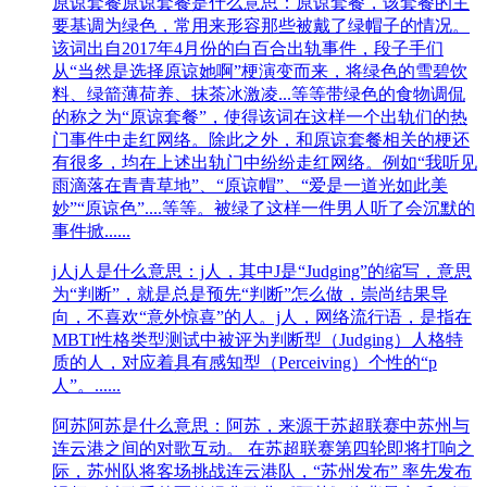
原谅套餐
原谅套餐是什么意思：原谅套餐，该套餐的主
要基调为绿色，常用来形容那些被戴了绿帽子的情况。
该词出自2017年4月份的白百合出轨事件，段子手们
从“当然是选择原谅她啊”梗演变而来，将绿色的雪碧饮
料、绿箭薄荷养、抹茶冰激凌...等等带绿色的食物调侃
的称之为“原谅套餐”，使得该词在这样一个出轨们的热
门事件中走红网络。除此之外，和原谅套餐相关的梗还
有很多，均在上述出轨门中纷纷走红网络。例如“我听见
雨滴落在青青草地”、“原谅帽”、“爱是一道光如此美
妙”“原谅色”....等等。被绿了这样一件男人听了会沉默的
事件掀......
j人
j人是什么意思：j人，其中J是“Judging”的缩写，意思
为“判断”，就是总是预先“判断”怎么做，崇尚结果导
向，不喜欢“意外惊喜”的人。j人，网络流行语，是指在
MBTI性格类型测试中被评为判断型（Judging）人格特
质的人，对应着具有感知型（Perceiving）个性的“p
人”。......
阿苏
阿苏是什么意思：​阿苏，来源于苏超联赛中苏州与
连云港之间的对歌互动。 在苏超联赛第四轮即将打响之
际，苏州队将客场挑战连云港队，“苏州发布” 率先发布