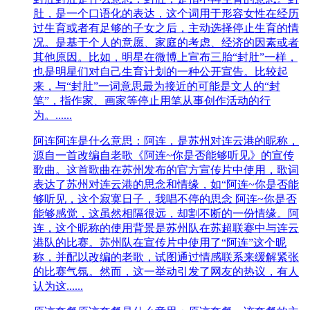
肚，是一个口语化的表达，这个词用于形容女性在经历
过生育或者有足够的子女之后，主动选择停止生育的情
况。是基于个人的意愿、家庭的考虑、经济的因素或者
其他原因。比如，明星在微博上宣布三胎“封肚”一样，
也是明星们对自己生育计划的一种公开宣告。比较起
来，与“封肚”一词意思最为接近的可能是文人的“封
笔”，指作家、画家等停止用笔从事创作活动的行
为。......
阿连
阿连是什么意思：‌阿连，是苏州对连云港的昵称，
源自一首改编自老歌《阿连~你是否能够听见》的宣传
歌曲‌。这首歌曲在苏州发布的官方宣传片中使用，歌词
表达了苏州对连云港的思念和情缘，如“阿连~你是否能
够听见，这个寂寞日子，我唱不停的思念 阿连~你是否
能够感觉，这虽然相隔很远，却割不断的一份情缘。阿
连，这个昵称的使用背景是苏州队在苏超联赛中与连云
港队的比赛。苏州队在宣传片中使用了“阿连”这个昵
称，并配以改编的老歌，试图通过情感联系来缓解紧张
的比赛气氛。然而，这一举动引发了网友的热议，有人
认为这......