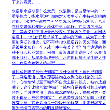
下来的意思。......
水逆期
水逆期是什么意思：水逆期，是占星学中的一个
重要概念，指水星逆行期间对人类生活产生特殊影响的
时期。“水逆”一词在当今的网络环境中极为常见，尤其
在社交媒体和年轻人群体中更为流行。在网络的推动
下，其含义和使用场景已经发生了显著的变化。​在网络
语境中，“水逆”已经超越了占星学的范畴，成为了一个
更加宽泛的概念。它不再特指水星逆行的天文现象，而
是被用来形容一个人或一件事在某个时间段内遭遇的各
种不顺心和不如意。例句：最近真是水逆啊，什么事情
都不顺利。从星象命理来说，水逆期运势会发生较大变
化，通常会导致人的思想、......
被钓成翘嘴了
被钓成翘嘴了是什么意思：被钓成翘嘴
了，网络用语，用来形容舔狗在收到心仪对象的消息
时，心情愉悦以至于嘴角不自觉上扬的状态。被钓成翘
嘴了，​这个比喻形象地描绘了舔狗容易被吸引和上钩的
特性，同时也常用于调侃或戏谑的场合，提醒对方不要
过于得意。被钓成翘嘴了，虽然带有调侃的意味，但并
没有恶意。它更多地是一种轻松的玩笑，用来形容某人
因为感情而表现出的明显情绪变化。......