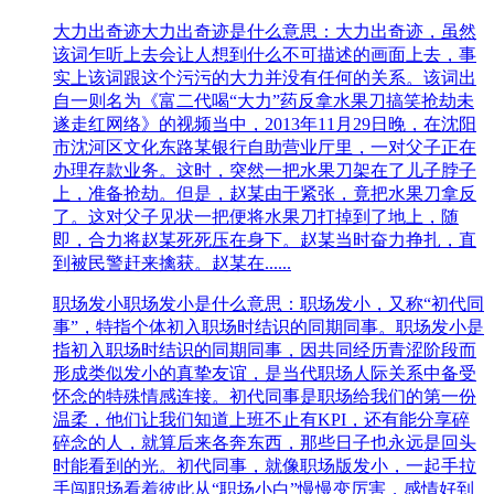
大力出奇迹
大力出奇迹是什么意思：大力出奇迹，虽然
该词乍听上去会让人想到什么不可描述的画面上去，事
实上该词跟这个污污的大力并没有任何的关系。该词出
自一则名为《富二代喝“大力”药反拿水果刀搞笑抢劫未
遂走红网络》的视频当中，2013年11月29日晚，在沈阳
市沈河区文化东路某银行自助营业厅里，一对父子正在
办理存款业务。这时，突然一把水果刀架在了儿子脖子
上，准备抢劫。但是，赵某由于紧张，竟把水果刀拿反
了。这对父子见状一把便将水果刀打掉到了地上，随
即，合力将赵某死死压在身下。赵某当时奋力挣扎，直
到被民警赶来擒获。赵某在......
职场发小
职场发小是什么意思：职场发小，又称“初代同
事”，特指个体初入职场时结识的同期同事。职场发小是
指初入职场时结识的同期同事，因共同经历青涩阶段而
形成类似发小的真挚友谊，是当代职场人际关系中备受
怀念的特殊情感连接。初代同事是职场给我们的第一份
温柔，他们让我们知道上班不止有KPI，还有能分享碎
碎念的人，就算后来各奔东西，那些日子也永远是回头
时能看到的光。初代同事，就像职场版发小，一起手拉
手闯职场看着彼此从“职场小白”慢慢变厉害，感情好到