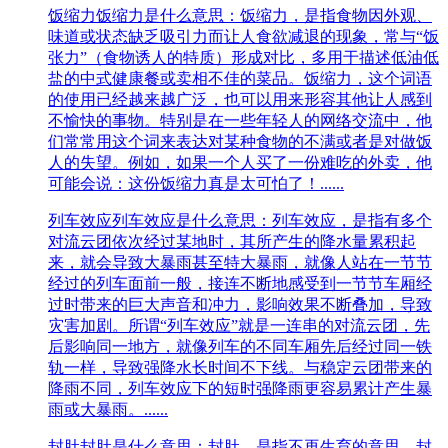
饭缩力
饭缩力是什么意思：饭缩力，是指食物因外观、
味道或状态缺乏吸引力而让人食欲减退的现象‌，常与“饭
张力”（食物诱人的特质）形成对比，多用于描述低油低
盐的中式健康餐或卖相不佳的菜品。‌‌‌‌饭缩力，这个词语
的使用已经越来越广泛，也可以用来形容其他让人感到
不愉快的事物。特别是在一些年轻人的网络交流中，他
们常常用这个词来表达对某种食物的不满或者是对做饭
人的失望。例如，如果一个人买了一份难吃的外卖，他
可能会说：这份饭缩力真是太可怕了！......
列车效应
列车效应是什么意思：列车效应，是指有多个
对流云团依次经过某地时，其所产生的降水量累积起
来，就会导致大暴雨甚至特大暴雨，就像人站在一节节
经过的列车面前一般，接连不断地感受到一节节车厢经
过时带来的巨大声音和冲力，影响效果不断叠加，导致
灾害加剧。所谓“列车效应”就是一连串的对流云团，先
后影响同一地方，就像列车的不同车厢先后经过同一铁
轨一样，导致强降水长时间不下线。与稳定云团带来的
降雨不同，列车效应下的短时强降雨更容易累计产生暴
雨或大暴雨。......
封肚
封肚是什么意思：封肚，是指不再生育的意思。封