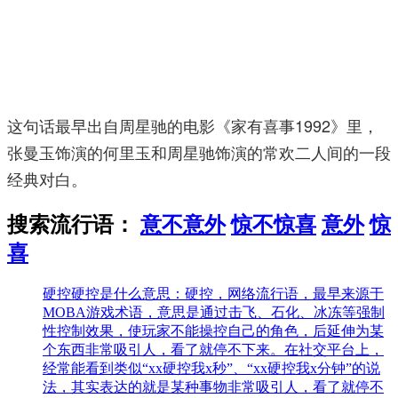
这句话最早出自周星驰的电影《家有喜事1992》里，
张曼玉饰演的何里玉和周星驰饰演的常欢二人间的一段
经典对白。
搜索流行语：
意不意外
惊不惊喜
意外
惊
喜
硬控
硬控是什么意思：硬控，网络流行语，最早来源于
MOBA游戏术语，意思是通过击飞、石化、冰冻等强制
性控制效果，使玩家不能操控自己的角色，后延伸为某
个东西非常吸引人，看了就停不下来。在社交平台上，
经常能看到类似“xx硬控我x秒”、“xx硬控我x分钟”的说
法，其实表达的就是某种事物非常吸引人，看了就停不