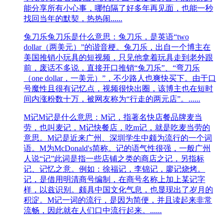
能分享所有小心事，哪怕隔了好多年再见面，也能一秒
找回当年的默契，热热闹......
兔刀乐
兔刀乐是什么意思：兔刀乐，是英语“two
dollar（两美元）”的谐音梗。兔刀乐，出自一个博主在
美国推销小玩具的短视频，只见他拿着玩具走到老外跟
前，废话不多说，直接开口推销“兔刀乐”、“弯刀乐
（one dollar，一美元）”，不少路人也爽快买下。由于口
号魔性且很有记忆点，视频很快出圈，该博主也在短时
间内涨粉数十万，被网友称为“行走的两元店”。......
M记
M记是什么意思：M记，指著名快店餐品牌麦当
劳，也叫麦记，M记快餐店，吃m记，就是吃麦当劳的
意思。M记是近来广州、深圳学生中颇为流行的一个词
语。M为McDonald's简称。记的语气性很强，一般广州
人说“记”此词是指一些店铺之类的商店之记，另指标
记、记忆之意。例如：徐福记，李锦记，廖记烧烤。
记，是借用明清商号编制，在商号名称上加上某记字
样，以兹识别。颇具中国文化气息，也显现出了岁月的
积淀。M记一词的流行，是因为简便，并且读起来非常
流畅，因此就在人们口中流行起来。......