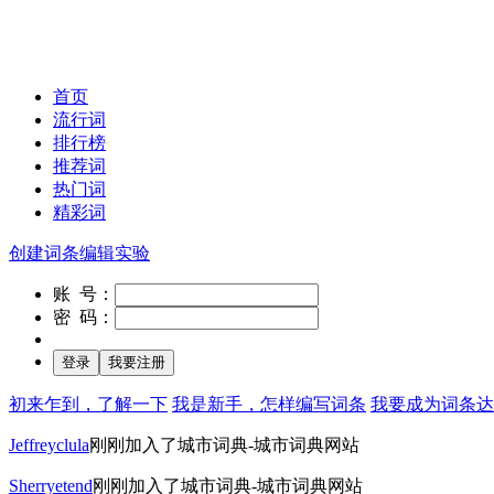
首页
流行词
排行榜
推荐词
热门词
精彩词
创建词条
编辑实验
账 号：
密 码：
初来乍到，了解一下
我是新手，怎样编写词条
我要成为词条达
Jeffreyclula
刚刚加入了城市词典-城市词典网站
Sherryetend
刚刚加入了城市词典-城市词典网站