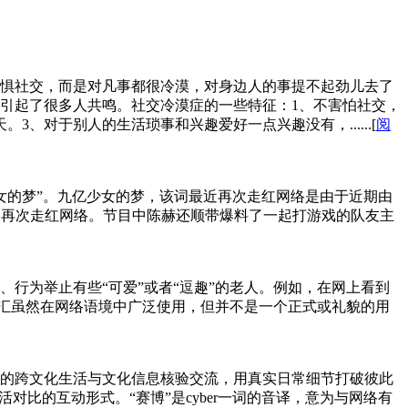
，并不是恐惧社交，而是对凡事都很冷漠，对身边人的事提不起劲儿去了
引起了很多人共鸣。社交冷漠症的一些特征：1、不害怕社交，
对于别人的生活琐事和兴趣爱好一点兴趣没有，......[
阅
女的梦”。九亿少女的梦，该词最近再次走红网络是由于近期由
梗再次走红网络。节目中陈赫还顺带爆料了一起打游戏的队友主
行为举止有些“可爱”或者“逗趣”的老人。例如，在网上看到
词汇虽然在网络语境中广泛使用，但并不是一个正式或礼貌的用
展的跨文化生活与文化信息核验交流，用真实日常细节打破彼此
比的互动形式。​“赛博”是cyber一词的音译，意为与网络有