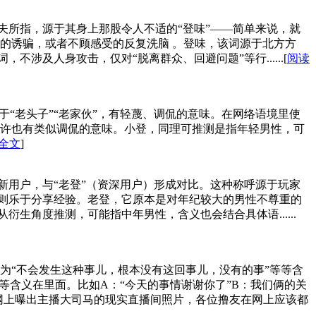
千夫所指，源于其身上那股令人不适的“登味”——简单来说，就
的诱骗，或者不顾感受的反复洗脑 。登味，该词源于北方方
涉及人身攻击，仅对“脱离群众、回避问题”等行......[
阅读
“老头子”“老家伙”，有轻蔑、调侃的意味。在网络语境里使
许也有类似调侃的意味。小登，同理可推测是指年轻男性，可
全文
]
新用户，与“老登”（资深用户）形成对比。这种称呼源于玩家
”则乐于分享经验。老登，它原本是对年纪较大的男性不尊重的
生角度推测，可能指中年男性，含义也会结合具体语......
为“不会发生这种事儿，根本没有这回事儿，没有的事”等等含
等含义在里面。比如A：“今天的事情谢谢你了”B：我们俩的关
网上曝出主播大司马的现实直播间照片，各位撸友在网上应该都