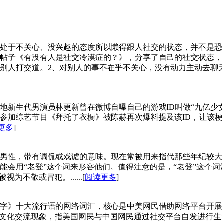
‌‌‌有社交能力但处于不关心、没兴趣的态度所以懒得跟人社交的状态
帖子《有没有人是社交冷漠症的？》，分享了自己的社交状态，
人打交道。2、对别人的事不在乎不关心，没有动力主动去聊天。3、
地新生代男演员林更新曾在微博自曝自己的游戏ID叫做“九亿少
参加综艺节目《拜托了衣橱》被陈赫再次爆料提及该ID，让该
更多
]
男性，带有调侃或戏谑的意味。现在常被用来指代那些年纪较大、
会用“老登”这个词来形容他们。​值得注意的是，“老登”这个
不敬或冒犯。......[
阅读更多
]
文嚼字》十大流行语的网络词汇，核心是中美网民借助网络平台开
跨文化交流现象，指美国网民与中国网民通过社交平台自发进行生活对