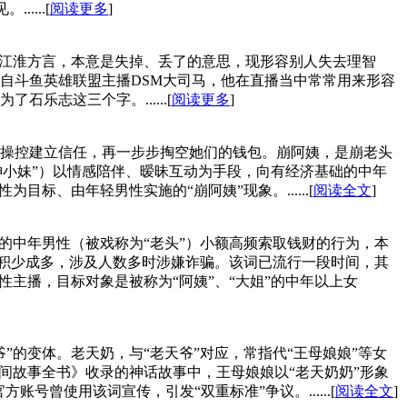
...[
阅读更多
]
的江淮方言，本意是失掉、丢了的意思，现形容别人失去理智
自斗鱼英雄联盟主播DSM大司马，他在直播当中常常用来形容
志这三个字。......[
阅读更多
]
操控建立信任，再一步步掏空她们的钱包。崩阿姨，是崩老头
神小妹”）以情感陪伴、暧昧互动为手段，向有经济基础的中年
、由年轻男性实施的“崩阿姨”现象。......[
阅读全文
]
的中年男性（被戏称为“老头”）小额高频索取钱财的行为，本
但积少成多，涉及人数多时涉嫌诈骗。该词已流行一段时间，其
主播，目标对象是被称为“阿姨”、“大姐”的中年以上女
的变体。老天奶，与“老天爷”对应，常指代“王母娘娘”等女
民间故事全书》收录的神话故事中，王母娘娘以“老天奶奶”形象
号曾使用该词宣传，引发“双重标准”争议。......[
阅读全文
]