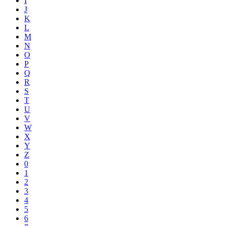
I
J
K
L
M
N
O
P
Q
R
S
T
U
V
W
X
Y
Z
0
1
2
3
4
5
6