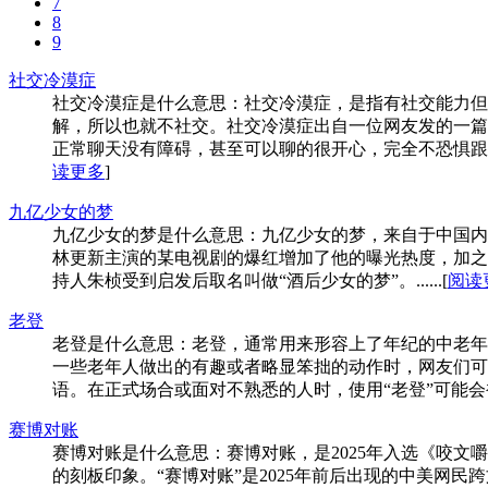
7
8
9
社交冷漠症
社交冷漠症是什么意思：社交冷漠症，是指‌‌‌‌‌‌‌‌‌
解，所以也就不社交。社交冷漠症出自一位网友发的一篇
正常聊天没有障碍，甚至可以聊的很开心，完全不恐惧跟别
读更多
]
九亿少女的梦
九亿少女的梦是什么意思：九亿少女的梦，来自于中国内
林更新主演的某电视剧的爆红增加了他的曝光热度，加之
持人朱桢受到启发后取名叫做“酒后少女的梦”。......[
阅读
老登
老登是什么意思：老登，通常用来形容上了年纪的中老年
一些老年人做出的有趣或者略显笨拙的动作时，网友们可能
语。在正式场合或面对不熟悉的人时，使用“老登”可能会被视为
赛博对账
赛博对账是什么意思：赛博对账，是2025年入选《咬
的刻板印象。“赛博对账”是2025年前后出现的中美网民