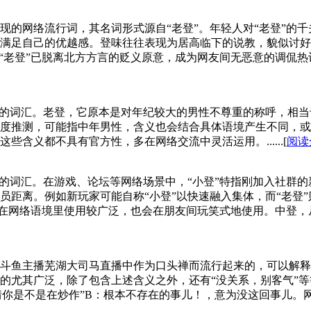
出现的网络流行词，其名词形式源自“老登”。年轻人对“老登”的
满足自己的优越感。登味往往表现为居高临下的说教，貌似讨好
老登”已脱离北方方言的贬义原意，成为网友间无恶意的调侃热词，不
的词汇。老登，它原本是对年纪较大的男性不尊重的称呼，相当于
度推测，可能指中年男性，含义也会结合具体语境产生不同，或
含义都不具有官方性，多在网络交流中灵活运用。......[
阅读
的词汇。在游戏、论坛等网络场景中，“小登”特指刚加入社群的
员距离。例如新玩家可能自称“小登”以快速融入集体，而“老登
在网络语境里使用较广泛，也会在朋友间玩笑式地使用。中登，从衍
斗鱼主播芜湖大司马直播中作为口头禅而流行起来的，可以解释
的尤其广泛，除了包含上述含义之外，还有“没关系，别客气”等
情你是不是在炒作”B：根本不存在的事儿！，意为没这回事儿。