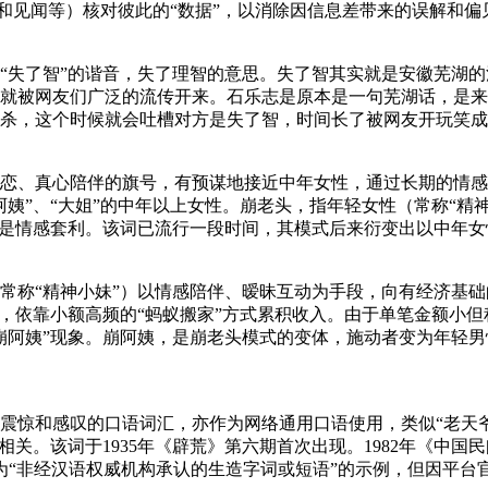
见闻等）核对彼此的“数据”，以消除因信息差带来的误解和偏见。...
“失了智”的谐音，失了理智的意思。失了智其实就是安徽芜湖
就被网友们广泛的流传开来。石乐志是原本是一句芜湖话，是来
这个时候就会吐槽对方是失了智，时间长了被网友开玩笑成为了石乐
恋、真心陪伴的旗号，有预谋地接近中年女性，通过长期的情感
姨”、“大姐”的中年以上女性。崩老头，指年轻女性（常称“精
情感套利。该词已流行一段时间，其模式后来衍变出以中年女性为目标
常称“精神小妹”）以情感陪伴、暧昧互动为手段，向有经济基础
”，依靠小额高频的“蚂蚁搬家”方式累积收入。由于单笔金额小
阿姨”现象。崩阿姨，是崩老头模式的变体，施动者变为年轻男性
惊和感叹的口语词汇，亦作为网络通用口语使用，类似“老天爷”
相关。该词于1935年《辟荒》第六期首次出现。1982年《中国
“非经汉语权威机构承认的生造字词或短语”的示例，但因平台官方账