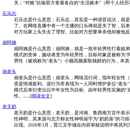
关；“对账”比喻双方拿着各自的“生活账本”（即个人经历和
石乐志
石乐志是什么意思：石乐志，其实是一种谐音说法，就是
了。在网络直播中有一个主播的口头禅就是失了智，后来
对方玩家上头失去了理智。比如对方想要单杀他却被他反杀，
崩阿姨
崩阿姨是什么意思：崩阿姨，就是一批年轻男性打着姐弟
模式的变体，施动者变为年轻男性，目标对象是被称为“阿
男性（被戏称为“老头”）小额高频索取钱财的行为，本质是
崩老头
崩老头是什么意思：崩老头，网络流行词，指年轻女性（
质是情感套利。该行为常表现为一人同时维护多位“老头
模式后来衍变出以中年女性为目标、由年轻男性实施的“崩
性。......[
阅读全文
]
老天奶
老天奶是什么意思：老天奶，是河南、鲁西南方言中表示震
性神明，其来源与北方称女性神明庙宇为“奶奶庙”的习俗
出现。2026年3月，晋江文学城在内容审核说明中将其列为