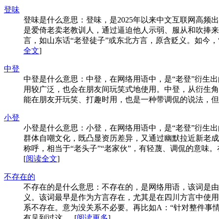
登味
登味是什么意思：登味，是2025年以来中文互联网高频
是爱倚老卖老教训人，通过逼迫他人示弱、服从和吹捧来
言，如山东话“老登徒子”或东北方言，原含贬义。如今，“
全文
]
中登
中登是什么意思：中登，在网络用语中，是“老登”衍生出
用较广泛，也会在朋友间玩笑式地使用。中登，从衍生角
能在朋友开玩笑、打趣时用，也是一种带调侃的说法，但这些
小登
小登是什么意思：小登，在网络用语中，是“老登”衍生出
群体自嘲文化，既凸显资历差异，又通过幽默拉近新老成
称呼，相当于“老头子”“老家伙”，有轻蔑、调侃的意味。
[
阅读全文
]
不存在的
不存在的是什么意思：不存在的，是网络用语，该词是由
义。该词最早是作为方言存在，尤其是在四川方言中使用
系不存在。意为没关系不必要。再比如A：“针对整件事
有见到过这......[
阅读更多
]