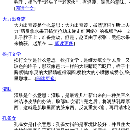
称呼，相当于“老头子”“老家伙”，有轻蔑、调侃的意味。
[
阅读全文
]
大力出奇迹
大力出奇迹是什么意思：大力出奇迹，虽然该词乍听上去
力”药反拿水果刀搞笑抢劫未遂走红网络》的视频当中，2
儿子脖子上，准备抢劫。但是，赵某由于紧张，竟把水果
来擒获。赵某在......[
阅读更多
]
挨打文学
挨打文学是什么意思：挨打文学，是继发疯文学以后，又出
玻色的眸子，那双像芭比一样的大眼睛眨巴眨巴，样子十
酱紫鸭(水灵的大眼睛瞪得溜圆,樱桃大的小嘴撅成爱心
里那堆......[
阅读更多
]
灌肤
灌肤是什么意思：灌肤，是最近几年新出来的一种美容名
种洁净皮肤的办法。脸部卸妆清洁完之后，将润肤乳厚厚
西，这就是肌肤里面的脏东西。反复重复3遍，再用清水洗脸就
孔雀女
孔雀女是什么意思：孔雀女指的是家境比较好，并且住大