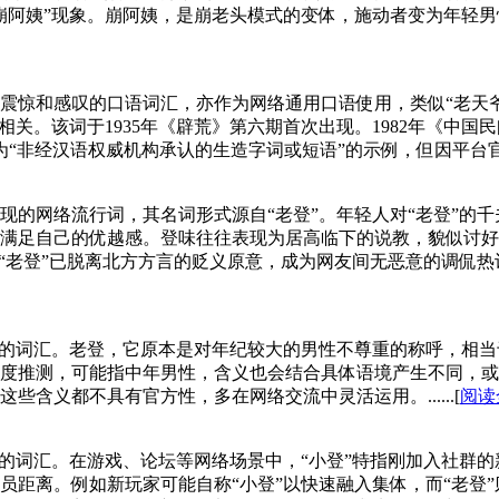
阿姨”现象。崩阿姨，是崩老头模式的变体，施动者变为年轻男性
惊和感叹的口语词汇，亦作为网络通用口语使用，类似“老天爷”
相关。该词于1935年《辟荒》第六期首次出现。1982年《中国
“非经汉语权威机构承认的生造字词或短语”的示例，但因平台官方账
出现的网络流行词，其名词形式源自“老登”。年轻人对“老登”的
满足自己的优越感。登味往往表现为居高临下的说教，貌似讨好
老登”已脱离北方方言的贬义原意，成为网友间无恶意的调侃热词，不
的词汇。老登，它原本是对年纪较大的男性不尊重的称呼，相当于
度推测，可能指中年男性，含义也会结合具体语境产生不同，或
含义都不具有官方性，多在网络交流中灵活运用。......[
阅读
的词汇。在游戏、论坛等网络场景中，“小登”特指刚加入社群的
员距离。例如新玩家可能自称“小登”以快速融入集体，而“老登