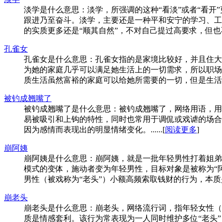
淡学是什么意思：淡学，所强调的这种“看淡”或者“看开
跟进乃至奋斗。淡学，主要还是一种平和安宁的学习、工
的实质更多还是“顺其自然”，不对自己提过高要求，但也不是消
孔雀女
孔雀女是什么意思：孔雀女指的是家境比较好，并且住大
为她的家庭几乎可以满足她生活上的一切需求，所以职场
质生活虽然富裕的家庭可以给她所需要的一切，但是生活并
被钓成翘嘴了
被钓成翘嘴了是什么意思：被钓成翘嘴了，网络用语，用
易被吸引和上钩的特性，同时也常用于调侃或戏谑的场合
因为感情而表现出的明显情绪变化。......[
阅读更多
]
崩阿姨
崩阿姨是什么意思：崩阿姨，就是一批年轻男性打着姐弟
模式的变体，施动者变为年轻男性，目标对象是被称为“阿
男性（被戏称为“老头”）小额高频索取钱财的行为，本质是
崩老头
崩老头是什么意思：崩老头，网络流行词，指年轻女性（
质是情感套利。该行为常表现为一人同时维护多位“老头