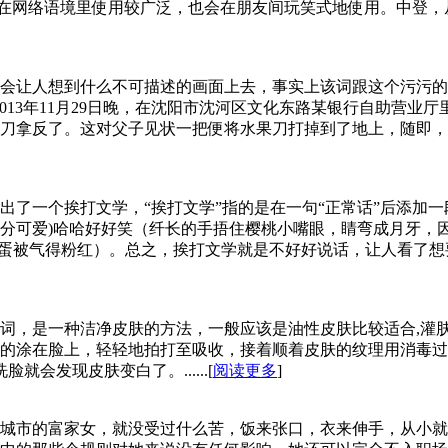
在网络语境里使用较广泛，也会在朋友间玩笑式地使用。中登，从衍
会让人想到什么不可描述的画面上去，事实上该词跟这个污污的
013年11月29日晚，在沈阳市沈河区文化东路某银行自助营业
刀拿反了。这对父子见状一把便将水果刀打掉到了地上，随即，
了一个挨打文学，“挨打文学”指的是在一句“正常话”后添加一段
分可爱)哈哈好好笑（纤长的手捂住樱桃小嘴眼，睛弯成月牙，
,脸蛋被气得粉红）。总之，挨打文学就是不好好说话，让人看了
词，是一种洁净皮肤的方法，一般应该是油性皮肤比较适合,灌
的涂在脸上，轻轻地拍打至吸收，接着顺着皮肤的纹理用消毒过
会发现皮肤变白了。......[
阅读更多
]
城市的富家女，就没受过什么苦，饭来张口，衣来伸手，从小就