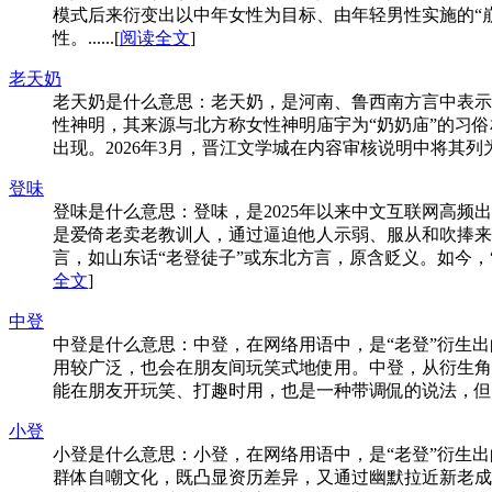
模式后来衍变出以中年女性为目标、由年轻男性实施的“崩
性。......[
阅读全文
]
老天奶
老天奶是什么意思：老天奶，是河南、鲁西南方言中表示震
性神明，其来源与北方称女性神明庙宇为“奶奶庙”的习俗
出现。2026年3月，晋江文学城在内容审核说明中将其列为
登味
登味是什么意思：登味，是2025年以来中文互联网高频
是爱倚老卖老教训人，通过逼迫他人示弱、服从和吹捧来
言，如山东话“老登徒子”或东北方言，原含贬义。如今，“
全文
]
中登
中登是什么意思：中登，在网络用语中，是“老登”衍生出
用较广泛，也会在朋友间玩笑式地使用。中登，从衍生角
能在朋友开玩笑、打趣时用，也是一种带调侃的说法，但这些
小登
小登是什么意思：小登，在网络用语中，是“老登”衍生出
群体自嘲文化，既凸显资历差异，又通过幽默拉近新老成