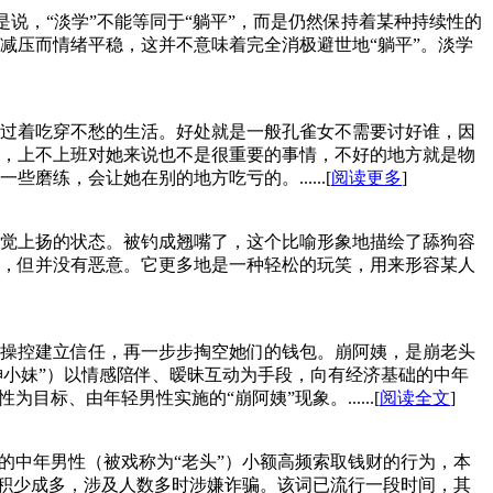
是说，“淡学”不能等同于“躺平”，而是仍然保持着某种持续性的
减压而情绪平稳，这并不意味着完全消极避世地“躺平”。淡学
过着吃穿不愁的生活。好处就是一般孔雀女不需要讨好谁，因
，上不上班对她来说也不是很重要的事情，不好的地方就是物
练，会让她在别的地方吃亏的。......[
阅读更多
]
觉上扬的状态。被钓成翘嘴了，​这个比喻形象地描绘了舔狗容
，但并没有恶意。它更多地是一种轻松的玩笑，用来形容某人
操控建立信任，再一步步掏空她们的钱包。崩阿姨，是崩老头
神小妹”）以情感陪伴、暧昧互动为手段，向有经济基础的中年
、由年轻男性实施的“崩阿姨”现象。......[
阅读全文
]
的中年男性（被戏称为“老头”）小额高频索取钱财的行为，本
但积少成多，涉及人数多时涉嫌诈骗。该词已流行一段时间，其