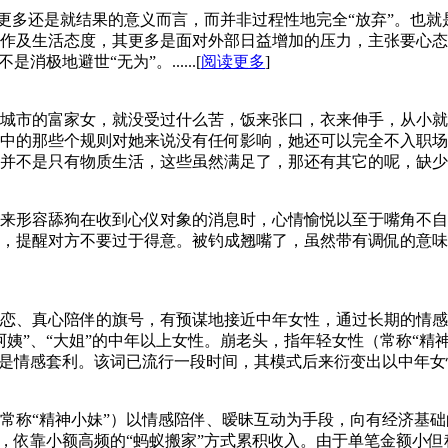
”更多还是就结果的意义而言，而并非过程性地完全“放弃”。也就
作及生活态度，其更多是面对外部日益增加的压力，主张要心态
极地避世“无为”。......[
阅读更多
]
城市的富家女，就没受过什么苦，饭来张口，衣来伸手，从小就
中的那些个规则对她来说没有任何影响，她还可以完全不入职场
不是只有物质生活，这些虽然满足了，那还有其它的呢，缺少一些磨
来形容舔狗在收到心仪对象的消息时，心情愉悦以至于嘴角不自
，提醒对方不要过于得意。被钓成翘嘴了，虽然带有调侃的意味
恋、真心陪伴的旗号，有预谋地接近中年女性，通过长期的情感
姨”、“大姐”的中年以上女性。崩老头，指年轻女性（常称“精
情感套利。该词已流行一段时间，其模式后来衍变出以中年女性为目标
常称“精神小妹”）以情感陪伴、暧昧互动为手段，向有经济基础
”，依靠小额高频的“蚂蚁搬家”方式累积收入。由于单笔金额小