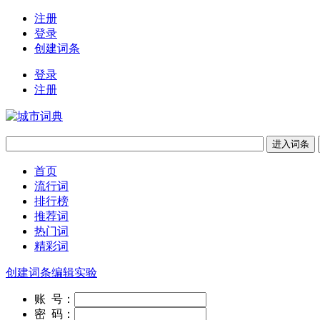
注册
登录
创建词条
登录
注册
首页
流行词
排行榜
推荐词
热门词
精彩词
创建词条
编辑实验
账 号：
密 码：