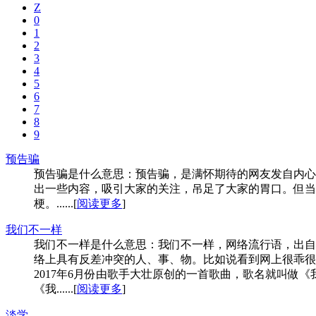
Z
0
1
2
3
4
5
6
7
8
9
预告骗
预告骗是什么意思：预告骗，是满怀期待的网友发自内心
出一些内容，吸引大家的关注，吊足了大家的胃口。但当
梗。......[
阅读更多
]
我们不一样
我们不一样是什么意思：我们不一样，网络流行语，出自
络上具有反差冲突的人、事、物。比如说看到网上很乖很萌
2017年6月份由歌手大壮原创的一首歌曲，歌名就叫做《
《我......[
阅读更多
]
淡学