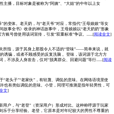
主播，目标对象是被称为“阿姨”、“大姐”的中年以上女
的变体。老天奶，与“老天爷”对应，常指代“王母娘娘”等女
民间故事全书》收录的神话故事中，王母娘娘以“老天奶奶”形象
号曾使用该词宣传，引发“双重标准”争议。......[
阅读全文
]
千夫所指，源于其身上那股令人不适的“登味”——简单来说，就
的诱骗，或者不顾感受的反复洗脑 。登味，该词源于北方方
涉及人身攻击，仅对“脱离群众、回避问题”等行......[
阅读
“老头子”“老家伙”，有轻蔑、调侃的意味。在网络语境里使
许也有类似调侃的意味。小登，同理可推测是指年轻男性，可
全文
]
新用户，与“老登”（资深用户）形成对比。这种称呼源于玩家
”则乐于分享经验。老登，它原本是对年纪较大的男性不尊重的