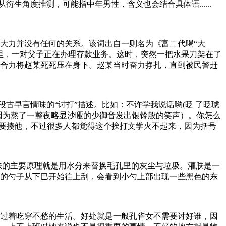
生角度推测，可能指中年男性，含义也会结合具体语......
大力并没有任何的关系。该词出自一则名为《富二代喝“大
厅里，一对父子正在办理存款业务。这时，突然一把水果刀架在了
合力将赵某死死压在身下。赵某当时奋力挣扎，直到被民警赶
古早言情味的“讨打”描述。比如：不许学我说话哟(眨 了眨琥
因为熬了一整夜略显沙哑的少御音发出银铃般的笑声）。你怎么
想要揍他，不过很多人都觉得这个挨打文学火不起来，因为括号
肤的主要原理就是用水分来替换毛孔里的灰尘与垃圾。灌肤是一
的勺子从下巴开始往上刮，会看到小勺上部出现一些黑色的东
过着吃穿不愁的生活。好处就是一般孔雀女不需要讨好谁，因