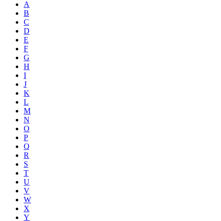
A
B
C
D
E
F
G
H
I
J
K
L
M
N
O
P
Q
R
S
T
U
V
W
X
Y