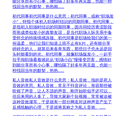
能分享所有小心事，哪怕隔了好多年再见面，也能一秒
找回当年的默契，热热闹......
初代同事
初代同事是什么意思：初代同事，或称“职场发
小”，特指个体初入职场时结识的同期同事。初代同事，
是指初入职场时结识的同期同事，因共同经历青涩阶段
而形成类似发小的真挚友谊，是当代职场人际关系中备
受怀念的特殊情感连接。初代同事是职场给我们的第一
份温柔，他们让我们知道上班不止有KPI，还有能分享
碎碎念的人，就算后来各奔东西，那些日子也永远是回
头时能看到的光。初代同事，就像职场版发小，一起手
拉手闯职场看着彼此从“职场小白”慢慢变厉害，感情好
到能分享所有小心事，哪怕隔了好多年再见面，也能一
秒找回当年的默契，热热......
私人音效
私人音效是什么意思：私人音效，指的是死人
音效的意思。私人音效，常见于抖音评论，形容那些被
听烦了声音，让人不适的声音。刚开始听似乎还可以，
但后来用的人多了，导致大家刷个短视频，常常被迫被
这种音效灌耳，于是就有一部分网友对这种声音产生了
反感抵触的心理，于是就将其称之为私人音效。......