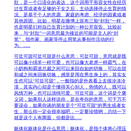
肚，是一个口语化的表达，这个词用于形容女性在经历
过生育或者有足够的子女之后，主动选择停止生育的情
况。是基于个人的意愿、家庭的考虑、经济的因素或者
其他原因。比如，明星在微博上宣布三胎“封肚”一样，
也是明星们对自己生育计划的一种公开宣告。比较起
来，与“封肚”一词意思最为接近的可能是文人的“封
笔”，指作家、画家等停止用笔从事创作活动的行
为。......
可盐可甜
可盐可甜是什么意思：可盐可甜，意思就是既
可以像小绵羊一样可爱，也可以像大老虎一样霸气，在
小奶狗和霸道总裁之间可以来回自如的切换，可以在甜
和咸之间来回换切换，感觉是用在男生身上的，其实女
生也可以“可盐可甜”，一般指的是外表看上去很冷淡冷
漠，其实内心却是个懂得关心别人，热情的人，既可以
风情万种，也可以清纯可爱。可盐可甜，这个词是个褒
义词，如果别人这样说你，是在夸你的意思，可千万不
要误会，如果你谈的朋友是个“可盐可甜”的男生或者女
生，那么你一定会很幸福吧，一定要珍惜哟，总结一下
就是这个人有两面，但都是比......
躯体化
躯体化是什么意思：躯体化，是指个体将心理压