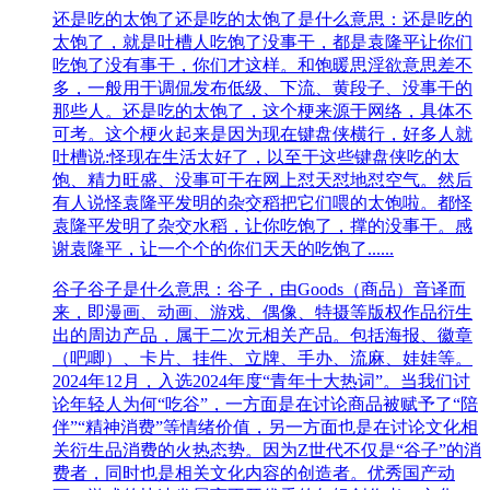
还是吃的太饱了
还是吃的太饱了是什么意思：还是吃的
太饱了，就是吐槽人吃饱了没事干，都是袁隆平让你们
吃饱了没有事干，你们才这样。和饱暖思淫欲意思差不
多，一般用于调侃发布低级、下流、黄段子、没事干的
那些人。还是吃的太饱了，这个梗来源于网络，具体不
可考。这个梗火起来是因为现在键盘侠横行，好多人就
吐槽说:怪现在生活太好了，以至于这些键盘侠吃的太
饱、精力旺盛、没事可干在网上怼天怼地怼空气。然后
有人说怪袁隆平发明的杂交稻把它们喂的太饱啦。都怪
袁隆平发明了杂交水稻，让你吃饱了，撑的没事干。感
谢袁隆平，让一个个的你们天天的吃饱了......
谷子
谷子是什么意思：谷子，由Goods（商品）音译而
来，即漫画、动画、游戏、偶像、特摄等版权作品衍生
出的周边产品，属于二次元相关产品。包括海报、徽章
（吧唧）、卡片、挂件、立牌、手办、流麻、娃娃等。​
2024年12月，入选2024年度“青年十大热词”。当我们讨
论年轻人为何“吃谷”，一方面是在讨论商品被赋予了“陪
伴”“精神消费”等情绪价值，另一方面也是在讨论文化相
关衍生品消费的火热态势。因为Z世代不仅是“谷子”的消
费者，同时也是相关文化内容的创造者。优秀国产动