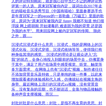
人的评论特别精彩，就是我心目中当仁不让的神评论热
评第一的人选。原来冠军被你内定，该词出自2017年走
红的嘻哈音乐选秀节目《中国有嘻哈》里面参赛选手也
是年度冠军之一的pgone的一首歌曲《万磁王》里面的歌
词，原词为“原来冠军被我内定 funny 我都不知道 他们很
浮躁 网上瞎胡闹 开始灌毒药 难道因为我的背景 还是因
为我的水平”。用来回应网上被内定冠军的传闻。 除此
之外，跟......
沉浸式
沉浸式是什么意思：沉浸式，指的是网络上的沉
浸式化妆、沉浸式穿搭、沉浸式收纳等等，使得我们有
种身临其境的感觉。 沉浸式的理论是让观众进入“忘
我”的状态，全身心地投入到眼前的场景中去，仿佛置身
于其中，满足了用户在场景中感受视觉、听觉、触觉等
多方面需求。 在网络上也有“沉浸式”视频，制作者往往
不添加背景音乐及特效，只是单纯的做一件事，以此来
增加观看者的体验感和代入感，仿佛就站在视频主角的
身旁。最近网络上流行的沉浸式xx视频，没有背景音
乐，没有复杂的后期，也不能说话，全靠与物品接触的
各种声音支撑视频。而沉......
封肚
封肚是什么意思：封肚，是指不再生育的意思。封