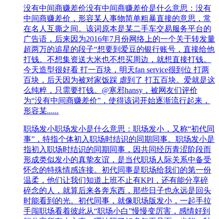
没有中间商赚差价
没有中间商赚差价是什么意思：没有
中间商赚差价，形容某人事物简单粗暴直接的意思，常
在名人互撕之间。该词原本是某二手车交易服务平台的
广告语，后来因为2016年7月份网络上的一个关于转发量
超两万的追星的段子“想要到爱豆的银行账号，直接给他
打钱。不想集资送大米也不想买周边，就想直接打钱。
今天造型很好看 打一百块，明天fan service很到位 打两
百块，后天因为被对家饭踩 虐到了 打五百块。爱就是这
么纯粹，只需要打钱。@寒邪hansy，被网友们评价
为“没有中间商赚差价”，使得该词开始逐渐流行起来，
形容某......
职场发小
职场发小是什么意思：职场发小，又称“初代同
事”，特指个体初入职场时结识的同期同事。职场发小是
指初入职场时结识的同期同事，因共同经历青涩阶段而
形成类似发小的真挚友谊，是当代职场人际关系中备受
怀念的特殊情感连接。初代同事是职场给我们的第一份
温柔，他们让我们知道上班不止有KPI，还有能分享碎
碎念的人，就算后来各奔东西，那些日子也永远是回头
时能看到的光。初代同事，就像职场版发小，一起手拉
手闯职场看着彼此从“职场小白”慢慢变厉害，感情好到