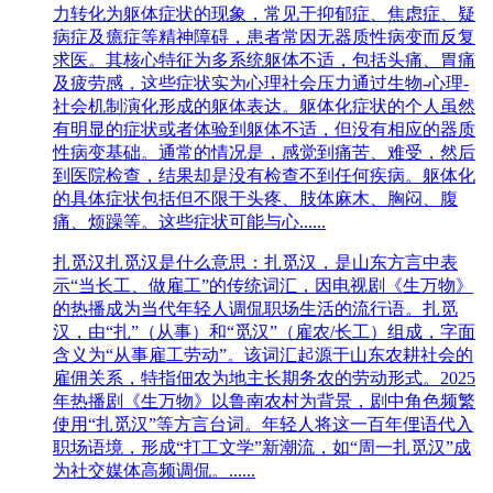
力转化为躯体症状的现象，常见于抑郁症、焦虑症、疑
病症及癔症等精神障碍，患者常因无器质性病变而反复
求医。其核心特征为多系统躯体不适，包括头痛、胃痛
及疲劳感，这些症状实为心理社会压力通过生物-心理-
社会机制演化形成的躯体表达。躯体化症状的个人虽然
有明显的症状或者体验到躯体不适，但没有相应的器质
性病变基础。通常的情况是，感觉到痛苦、难受，然后
到医院检查，结果却是没有检查不到任何疾病。躯体化
的具体症状包括但不限于头疼、肢体麻木、胸闷、腹
痛、烦躁等。这些症状可能与心......
扎觅汉
扎觅汉是什么意思：扎觅汉，是山东方言中表
示“当长工、做雇工”的传统词汇，因电视剧《生万物》
的热播成为当代年轻人调侃职场生活的流行语。扎觅
汉，​由“扎”（从事）和“觅汉”（雇农/长工）组成，字面
含义为“从事雇工劳动”。该词汇起源于山东农耕社会的
雇佣关系，特指佃农为地主长期务农的劳动形式。‌‌2025
年热播剧《生万物》以鲁南农村为背景，剧中角色频繁
使用“扎觅汉”等方言台词。年轻人将这一百年俚语代入
职场语境，形成“打工文学”新潮流，如“周一扎觅汉”成
为社交媒体高频调侃。‌‌......