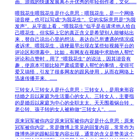
画、游戏的快速发展离不开优秀的年轻创作者，文化......
喂我花生
喂我花生是什么意思：喂我花生，是一个网络
谐音梗，也可以写成“为我花生”。它的实际意思是“为我
发声”。从字面上看，“喂我花生”似乎是在请求他人给自
己喂花生，但实际上它的真正含义是希望别人能够站出
来，替自己说出心里的想法、表达自己所遭遇的情况或
者诉求。‌喂我花生，该梗最早出现在某些短视频平台的
评论区和弹幕中。比如，有网友在视频中求助他人帮忙
评论和点赞时，用了 “喂我花生” 的说法，因其谐音有
趣，使原本可能比较严肃或需要人帮忙的事情，变得可
爱又搞怪，引发了很多网友的跟风使用，从而在网络上
迅速传播开来。......
三转女人
三转女人是什么意思：三转女人，是用来形容
结婚之后以家庭为生活重心的女人。三转女人，主要指
的是婚后以家庭为中心的全职太太。天天围着锅台转，
老公转、孩子转的女人被称做“三转女人”。......
原来冠军被你内定
原来冠军被你内定是什么意思：原来
冠军被你内定，常是微博上常见的回复内容，常常作为
微博热评的跟帖回复内容出现，通常的含义是赞美这个