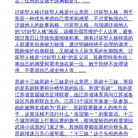
言：优秀的女孩子连胸都是A。......
讨坏型人格
讨坏型人格是什么意思：讨坏型人格，用于
形容一种优先考虑自己需求和感受，不过度勉强自己、
迁就他人的处事风格。讨坏型人格，与强调迁就他人
的“讨好型人格”相反，该概念倡导维护个人边界，避免
因过度忍让导致负面情绪积累。​拥有讨坏型人格特质的
人群通常自身能力较强，通过明确拒绝不合理的请求，
既能保护自身权益，又能减少人际关系的长期隐患。讨
坏型人格是“讨好型人格”的反义词，其典型特质包括：
将自己的感受和需求放在第一位、敢于拒绝不合理请
求、不委屈自己成全他人等。......
苏超十三妹
苏超十三妹是什么意思：苏超十三妹，形容
的是苏超联赛积分榜垫底的队伍。所谓“苏超”，指的是
江苏省首届城市足球联赛，由江苏省体育局与江苏省各
设区市政府联合主办。江苏13个设区市各派一队参加，
由此被网友戏称为“苏超”。苏超联赛最迷人的地方在
于，这里压根不流行什么＂友谊第一＂的客套话。十三
个城市明面上打着比赛的旗号，暗地里较劲的程度堪比
武侠小说里的门派之争。其他联赛都在算积分榜头名，
苏超球迷只关心谁垫底。＂十三妹＂这个头衔的杀伤