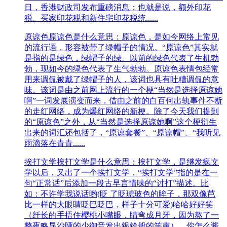
日，香港财政司发布重磅消息：也就是说，额外印花
税、买家印花税和新住宅印花税统......
原谅色
原谅色是什么意思：原谅色，是如今网络上常见
的流行语，形容被带了绿帽子的情况。“原谅色”其实就
是指的是绿色，绿帽子的绿。以前的绿色代表了生机勃
勃，现如今的绿色代表了生气勃勃。原谅色表情包经常
用来调侃被戴了绿帽子的人，该词也具有吐糟调侃的意
味。该词是由之前网上流行的一个梗“当然是选择原谅她
啊”一词发展演变而来，借由之前的白百何出轨事件不断
的走红网络，成为爆红网络的新梗。除了今天我们提到
的“原谅色”之外，从“当然是选择原谅她啊”这个梗衍生
出来的词汇还包括了，“原谅套餐”、“原谅帽”、“我听见
雨滴落在青青......
挨打文学
挨打文学是什么意思：挨打文学，是继发疯文
学以后，又出了一个挨打文学，“挨打文学”指的是在一
句“正常话”后添加一段古早言情味的“讨打”描述。比
如：不许学我说话哟(眨 了眨琥玻色的眸子，那双像芭
比一样的大眼睛眨巴眨巴，样子十分可爱)哈哈好好笑
（纤长的手捂住樱桃小嘴眼，睛弯成月牙，因为熬了一
整夜略显沙哑的少御音发出银铃般的笑声）。你怎么酱