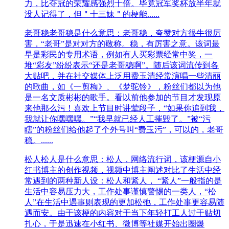
力，比夺冠的荣耀感强烈十倍。毕竟冠军奖杯放半年就
没人记得了，但＂十三妹＂的梗能......
老哥稳
老哥稳是什么意思：老哥稳，夸赞对方很牛很厉
害，“老哥”是对对方的敬称。稳，有厉害之意。该词最
早是彩民的专用术语，例如有人买彩票经常中奖，一
堆“彩友”纷纷表示“还是老哥稳啊”。随后该词流传到各
大贴吧，并在社交媒体上泛用费玉清经常演唱一些清丽
的歌曲，如《一剪梅》、《梦驼铃》，粉丝们都以为他
是一名文质彬彬的歌手。看以前他参加的节目才发现原
来他那么污！喜欢上节目时讲荤段子，“如果你追到我，
我就让你嘿嘿嘿。”“我早就已经人工摧毁了。”被“污
瞎”的粉丝们给他起了个外号叫“费玉污”，可以的，老哥
稳。......
松人
松人是什么意思：松人，网络流行词，该梗源自小
红书博主的创作视频，视频中博主阐述对比了生活中经
常遇到的两种新人设：松人和紧人， “紧人”一般指的是
生活中容易压力大，工作处事谨慎警惕的一类人，“松
人”在生活中遇事则表现的更加松弛，工作处事更容易随
遇而安。由于该梗的内容对于当下年轻打工人过于贴切
扎心，于是迅速在小红书、微博等社媒开始出圈爆