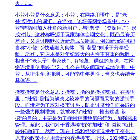
火。......
小登
小登是什么意思：小登，在网络用语中，是“老
登”衍生出的词汇。在游戏、论坛等网络场景中，“小
登”特指刚加入社群的新用户，与“老登”（资深用户）形
成对比。这种称呼源于玩家群体自嘲文化，既凸显资历
差异，又通过幽默拉近新老成员距离。例如新玩家可能
自称“小登”以快速融入集体，而“老登”则乐于分享经
验。老登，它原本是对年纪较大的男性不尊重的称呼，
相当于“老头子”“老家伙”，有轻蔑、调侃的意味。在网
络语境里使用较广泛，也会在朋友间玩笑式地使用。中
登，从衍生角度推测，可能指中年男性，含义也会结合
具体语......
撤辣
撤辣是什么意思：撤辣，指的是撤掉辣招。在粤语
里，“辣招”是指为解决比较棘手的问题而采取的强制手
段。‍‍‍‍‍‍‍而港府为了应对楼市过热，防止过度炒作而采取的
一些强力限制措施，就被称为“辣招”。‍‍‍‍‍‍‍推出这些“辣
招”的目的，主要是为了抑制短期炒房的行为，加强需求
管理。至此，我们对于香港楼市的“加辣”和“减辣”就比
较好理解了。‍然而，现在市场和经济情况发生了变化，
原来的政策不适用最新的香港楼市。所以，2024年2月28