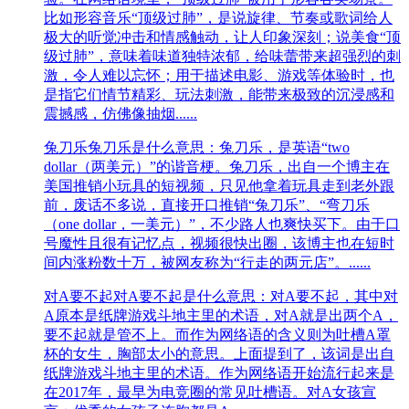
比如形容音乐“顶级过肺”，是说旋律、节奏或歌词给人
极大的听觉冲击和情感触动，让人印象深刻；说美食“顶
级过肺”，意味着味道独特浓郁，给味蕾带来超强烈的刺
激，令人难以忘怀；用于描述电影、游戏等体验时，也
是指它们情节精彩、玩法刺激，能带来极致的沉浸感和
震撼感，仿佛像抽烟......
兔刀乐
兔刀乐是什么意思：兔刀乐，是英语“two
dollar（两美元）”的谐音梗。兔刀乐，出自一个博主在
美国推销小玩具的短视频，只见他拿着玩具走到老外跟
前，废话不多说，直接开口推销“兔刀乐”、“弯刀乐
（one dollar，一美元）”，不少路人也爽快买下。由于口
号魔性且很有记忆点，视频很快出圈，该博主也在短时
间内涨粉数十万，被网友称为“行走的两元店”。......
对A要不起
对A要不起是什么意思：对A要不起，其中对
A原本是纸牌游戏斗地主里的术语，对A就是出两个A，
要不起就是管不上。而作为网络语的含义则为吐槽A罩
杯的女生，胸部太小的意思。上面提到了，该词是出自
纸牌游戏斗地主里的术语。作为网络语开始流行起来是
在2017年，最早为电竞圈的常见吐槽语。对A女孩宣