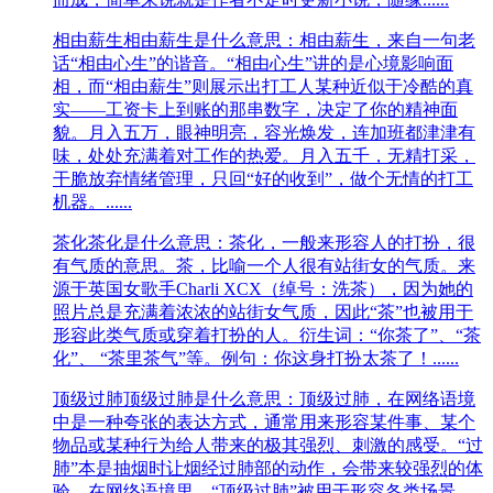
相由薪生
相由薪生是什么意思：相由薪生，来自一句老
话“相由心生”的谐音。“相由心生”讲的是心境影响面
相，而“相由薪生”则展示出打工人某种近似于冷酷的真
实——工资卡上到账的那串数字，决定了你的精神面
貌。月入五万，眼神明亮，容光焕发，连加班都津津有
味，处处充满着对工作的热爱。月入五千，无精打采，
干脆放弃情绪管理，只回“好的收到”，做个无情的打工
机器。......
茶化
茶化是什么意思：茶化，一般来形容人的打扮，很
有气质的意思。茶，比喻一个人很有站街女的气质。来
源于英国女歌手Charli XCX（绰号：洗茶），因为她的
照片总是充满着浓浓的站街女气质，因此“茶”也被用于
形容此类气质或穿着打扮的人。衍生词：“你茶了”、“茶
化”、 “茶里茶气”等。例句：你这身打扮太茶了！......
顶级过肺
顶级过肺是什么意思：顶级过肺，在网络语境
中是一种夸张的表达方式，通常用来形容某件事、某个
物品或某种行为给人带来的极其强烈、刺激的感受。“过
肺”本是抽烟时让烟经过肺部的动作，会带来较强烈的体
验。在网络语境里，“顶级过肺”被用于形容各类场景。