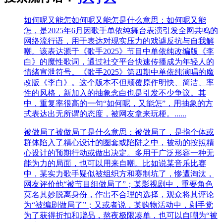
如何呢又能怎
如何呢又能怎是什么意思：如何呢又能
怎，是2025年6月因歌手单依纯舞台表演引发全网共鸣的
网络流行语，用于表达对现实压力的戏谑反抗与自我解
嘲。该表达源于《歌手2025》节目中单依纯改编版《李
白》的魔性歌词，通过社交平台快速传播成为年轻人的
情绪宣泄符号。‌‌《歌手2025》第四期中单依纯演唱的魔
改版《李白》。这个版本不但颠覆原作明快、简洁、率
性的风格，新加入的抽象念白也是引发不少争议。其
中，重复率很高的一句“如何呢，又能怎”，用抽象的方
式表达出无所谓的态度，被网友拿来玩梗。......
被做局了
被做局了是什么意思：被做局了，是指个体或
群体陷入了精心设计的圈套或陷阱之中，被动的按照精
心设计的预期行动或做出决定。多用于广泛形容一种无
能为力的局面，也可以用来自嘲。比如说某音乐比赛
中，某实力歌手疑似被组织方和赛制坑了，惨遭淘汰，
网友评价他“被节目组做局了”；某影视剧中，重要角色
莫名其妙脱离身份，作出不合理的选择，观众将其评论
为“被编剧做局了”；又或者说，某购物活动中，剁手党
为了获得折扣和赠品，熬夜极限凑单，也可以自嘲为“被