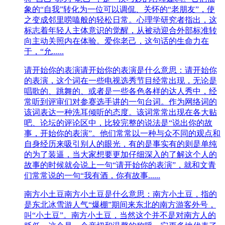
象的“自我”转化为一位可以调侃、关怀的“老朋友”，使
之变成邻里唠嗑般的轻松日常。心理学研究者指出，这
标志着年轻人主体意识的觉醒，从被动迎合外部标准转
向主动关照内在体验。爱你老己，​这句话的生命力在
于，“允......
请开始你的表演
请开始你的表演是什么意思：请开始你
的表演，这个词在一些电视选秀节目经常出现，无论是
唱歌的、跳舞的、或者是一些各色各样的达人秀中，经
常听到评审们对参赛选手讲的一句台词。作为网络词的
该词表达一种洗耳倾听的态度。该词常常出现在各大贴
吧、论坛的评论区中，比较完整的说法是“说出你的故
事，开始你的表演”。他们常常以一种与众不同的观点和
自身经历来吸引别人的眼光，有的是事实有的则是单纯
的为了装逼，当大家想要更加仔细深入的了解这个人的
故事的时候就会说上一句“请开始你的表演”，就和文青
们常常说的一句“我有酒，你有故事......
南方小土豆
南方小土豆是什么意思：南方小土豆，指的
是东北冰雪游人气“爆棚”期间来东北的南方游客外号，
叫“小土豆”。南方小土豆，当然这个并不是对南方人的