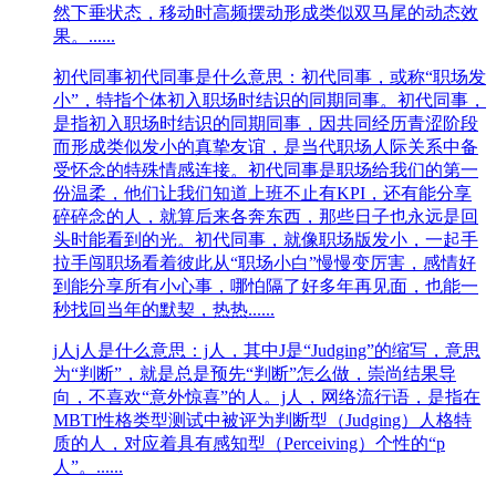
然下垂状态，移动时高频摆动形成类似双马尾的动态效
果。......
初代同事
初代同事是什么意思：初代同事，或称“职场发
小”，特指个体初入职场时结识的同期同事。初代同事，
是指初入职场时结识的同期同事，因共同经历青涩阶段
而形成类似发小的真挚友谊，是当代职场人际关系中备
受怀念的特殊情感连接。初代同事是职场给我们的第一
份温柔，他们让我们知道上班不止有KPI，还有能分享
碎碎念的人，就算后来各奔东西，那些日子也永远是回
头时能看到的光。初代同事，就像职场版发小，一起手
拉手闯职场看着彼此从“职场小白”慢慢变厉害，感情好
到能分享所有小心事，哪怕隔了好多年再见面，也能一
秒找回当年的默契，热热......
j人
j人是什么意思：j人，其中J是“Judging”的缩写，意思
为“判断”，就是总是预先“判断”怎么做，崇尚结果导
向，不喜欢“意外惊喜”的人。j人，网络流行语，是指在
MBTI性格类型测试中被评为判断型（Judging）人格特
质的人，对应着具有感知型（Perceiving）个性的“p
人”。......