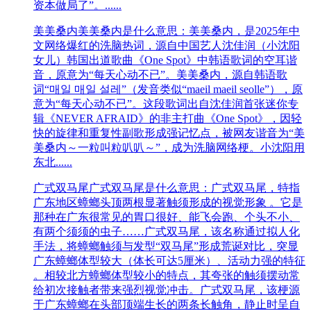
资本做局了”。......
美美桑内‌
美美桑内是什么意思：美美桑内‌，是2025年中
文网络爆红的洗脑热词，源自中国艺人沈佳润（小沈阳
女儿）韩国出道歌曲《One Spot》中韩语歌词的空耳谐
音，原意为“每天心动不已”。美美桑内‌，源自韩语歌
词“매일 매일 설레”（发音类似“maeil maeil seolle”），原
意为“每天心动不已”。这段歌词出自沈佳润首张迷你专
辑《NEVER AFRAID》的非主打曲《One Spot》，因轻
快的旋律和重复性副歌形成强记忆点，被网友谐音为“美
美桑内～一粒叫粒叭叭～”，成为洗脑网络梗。‌‌小沈阳用
东北......
广式双马尾
广式双马尾是什么意思：广式双马尾，特指
广东地区蟑螂头顶两根显著触须形成的视觉形象 。它是
那种在广东很常见的胃口很好、能飞会跑、个头不小、
有两个须须的虫子……广式双马尾，​该名称通过拟人化
手法，将蟑螂触须与发型“双马尾”形成荒诞对比，突显
广东蟑螂体型较大（体长可达5厘米）、活动力强的特征
。相较北方蟑螂体型较小的特点，其夸张的触须摆动常
给初次接触者带来强烈视觉冲击。广式双马尾，该梗源
于广东蟑螂在头部顶端生长的两条长触角，静止时呈自