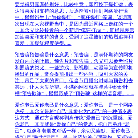
要觉得男嘉宾特别好，比较中意，即可按下爆灯键，表
达很喜爱很支持的意思，后逐渐被引用到网络流行语
中，慢慢衍生出“为你爆灯”、“疯狂爆灯”等词。该词再
次出现在大家视野当中，是因为最近网络上走红的一个
与其含义比较接近的一个新词“疯狂打call”，同样是表示
加油喜爱和支持的含义，受到了追星族们的热烈追捧和
喜爱，其爆红程度使得......
预告骗
预告骗是什么意思：预告骗，是满怀期待的网友
发自内心的吐槽。预告片和预告骗，含义可以参考照片
和照骗的类比。一些游戏、影视剧、动漫等为宣传即将
播出的作品，常会提前推出一些内容，吸引大家的关
注，吊足了大家的胃口。但当节目播出时却与预告相去
甚远，让人大失所望。不满的网友就在弹幕中纷纷吐
槽“预告欺诈”，慢慢形成了“预告骗”这样的谐音梗。......
爱你老己
爱你老己是什么意思：爱你老己，是一个网络
热梗，其含义是将“自己”具象化为“老己”的一种俏皮表
达方式，通过方言昵称剥离传统"爱自己"的沉重感。爱
你老己，其实就是“爱你自己”的意思，把自己称作“老
己”，就像和老朋友对话一样，亲切又幽默。爱你老己，
将“自己”称为“老己”，是一次巧妙的心理建构。它把抽