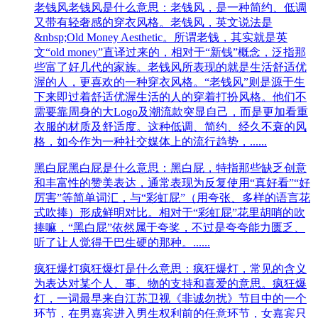
老钱风
老钱风是什么意思：老钱风，是一种简约、低调
又带有轻奢感的穿衣风格。老钱风，英文说法是
&nbsp;Old Money Aesthetic。所谓老钱，其实就是英
文“old money”直译过来的，相对于“新钱”概念，泛指那
些富了好几代的家族。老钱风所表现的就是生活舒适优
渥的人，更喜欢的一种穿衣风格。“老钱风”则是源于生
下来即过着舒适优渥生活的人的穿着打扮风格。他们不
需要靠周身的大Logo及潮流款突显自己，而是更加看重
衣服的材质及舒适度。这种低调、简约、经久不衰的风
格，如今作为一种社交媒体上的流行趋势，......
黑白屁
黑白屁是什么意思：黑白屁，​特指那些缺乏创意
和丰富性的赞美表达，通常表现为反复使用“真好看”“好
厉害”等简单词汇，与“彩虹屁”（用夸张、多样的语言花
式吹捧）形成鲜明对比。相对于“彩虹屁”花里胡哨的吹
捧嘛，“黑白屁”依然属于夸奖，不过是夸夸能力匮乏、
听了让人觉得干巴生硬的那种。......
疯狂爆灯
疯狂爆灯是什么意思：疯狂爆灯，常见的含义
为表达对某个人、事、物的支持和喜爱的意思。疯狂爆
灯，一词最早来自江苏卫视《非诚勿扰》节目中的一个
环节，在男嘉宾进入男生权利前的任意环节，女嘉宾只