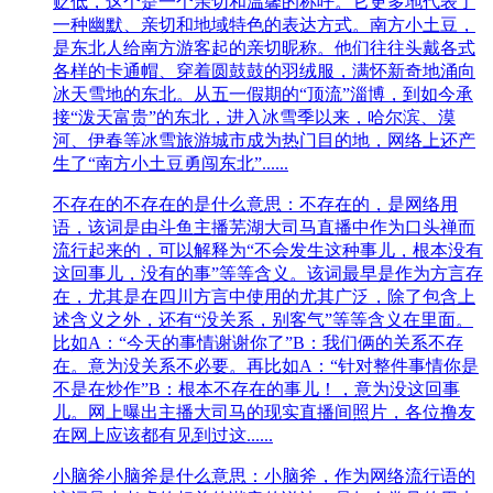
贬低，这个是一个亲切和温馨的称呼。它更多地代表了
一种幽默、亲切和地域特色的表达方式。南方小土豆，
是东北人给南方游客起的亲切昵称。他们往往头戴各式
各样的卡通帽、穿着圆鼓鼓的羽绒服，满怀新奇地涌向
冰天雪地的东北。从五一假期的“顶流”淄博，到如今承
接“泼天富贵”的东北，进入冰雪季以来，哈尔滨、漠
河、伊春等冰雪旅游城市成为热门目的地，网络上还产
生了“南方小土豆勇闯东北”......
不存在的
不存在的是什么意思：不存在的，是网络用
语，该词是由斗鱼主播芜湖大司马直播中作为口头禅而
流行起来的，可以解释为“不会发生这种事儿，根本没有
这回事儿，没有的事”等等含义。该词最早是作为方言存
在，尤其是在四川方言中使用的尤其广泛，除了包含上
述含义之外，还有“没关系，别客气”等等含义在里面。
比如A：“今天的事情谢谢你了”B：我们俩的关系不存
在。意为没关系不必要。再比如A：“针对整件事情你是
不是在炒作”B：根本不存在的事儿！，意为没这回事
儿。网上曝出主播大司马的现实直播间照片，各位撸友
在网上应该都有见到过这......
小脑斧
小脑斧是什么意思：小脑斧，作为网络流行语的