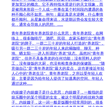
更加宽泛的概念。它不再特指水星逆行的天文现象，而
是被用来形容一个人或一件事在某个时间段内遭遇的各
种不顺心和不如意。例句：最近真是水逆啊，什么事情
都不顺利。从星象命理来说，水逆期运势会发生较大变
化，通常会导致人的思想、......
青年养老院
青年养老院是什么意思：青年养老院，在网
络上，很多咖啡厅、酒吧、民宿、农家乐都打出“青年养
老院”的牌子。一群二三十岁的年轻人打造的“养老院”，
吸引另一群二三十岁的年轻人来此喝咖啡、聊天、种
地、晒太阳······进入所谓的“养老”状态。虽然叫“青年养
老院”，但并不具备养老的任何功能：没有照料人的护
工，没有做饭的大厨，也没有检查身体的保健医……“随
意做自己”是“青年养老院”最大的卖点，这也更接近年轻
人心中的“养老生活”。青年养老院，之所以受年轻人欢
迎，主要是因为给年轻人提供了短逃离的空间。年轻人
通过这种......
内娱嫂子
内娱嫂子是什么意思：内娱嫂子，一般指的是
娱乐圈中的某个明星的女友，被这个明星的粉丝称为嫂
子。内娱嫂子，​这一词一般是饭圈中经常用到的，很多