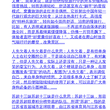
又爽”。简单来说，就是拒绝传统旅行中的舟车劳顿和高
强度挑战，转而选择轻松、舒适甚至有点“躺平”的度假
模式。窝囊旅游的走红并非偶然。它折射出中国年轻一
代旅行观念的巨大转变：从过去热衷打卡式、高强度
的“特种兵旅游”，转向如今崇尚舒适、治愈的慢旅行。
比如，有人选择减速版蹦极——不再追求自由落体的刺
激尖叫，而是系着绳索缓缓降落，仿佛一片羽毛飘下，
体验者直呼“好窝囊但好喜欢！”。又或者在爬山时放弃
气喘吁吁的攀登，改乘景区......
人先欠着
人先欠着是什么意思：人先欠着，是有些单身
人士在社交圈想公开，于是就会说自己脱单了，有对象
了，但是人先欠着，实际上还是没有，只是一种让人发
笑的耍宝行为。人先欠着，这个梗就是自己单身，在朋
友圈发条“官宣”的动态，配图为“人先欠着”，表示调侃
自己，来自单身狗的愤怒。之后很多单身人士了解了这
个词，然后便陆陆续续的使用了起来，可以说是广大单
身狗必备的斗图神器。......
苏超十三妹
苏超十三妹是什么意思：苏超十三妹，形容
的是苏超联赛积分榜垫底的队伍。所谓“苏超”，指的是
江苏省首届城市足球联赛，由江苏省体育局与江苏省各