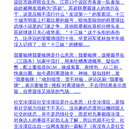
设区市政府联合主办。江苏13个设区市各派一队参加，
由此被网友戏称为“苏超”。苏超联赛最迷人的地方在
于，这里压根不流行什么＂友谊第一＂的客套话。十三
个城市明面上打着比赛的旗号，暗地里较劲的程度堪比
武侠小说里的门派之争。其他联赛都在算积分榜头名，
苏超球迷只关心谁垫底。＂十三妹＂这个头衔的杀伤
力，比夺冠的荣耀感强烈十倍。毕竟冠军奖杯放半年就
没人记得了，但＂十三妹＂的梗能......
我要验牌
我要验牌是什么意思：我要验牌，该梗最早在
《三国杀》玩家中流行，用来吐槽离谱概率、疑似作
弊，配上重低音BGM，做成鬼畜、表情包、AI 二创，
快速出圈。如今遇到离谱抽卡、神抽、疑似挂时，发
“我要验牌！”;收到假货、货不对板，评论区刷 “我要验
牌”，表示要验货 / 维权;对离谱操作、不合理结果表示质
疑，自带嚣张又搞笑的气场。......
社交冷漠症
社交冷漠症是什么意思：社交冷漠症，是指‌‌‌‌‌‌‌‌‌‌‌‌
有社交能力但处于不关心、没兴趣的态度所以懒得跟人
社交的状态，并不是恐惧社交，而是对凡事都很冷漠，
对身边人的事提不起劲儿去了解，所以也就不社交。社
交冷漠症出自一位网友发的一篇帖子《有没有人是社交