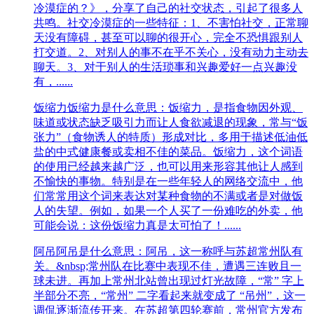
冷漠症的？》，分享了自己的社交状态，引起了很多人
共鸣。社交冷漠症的一些特征：1、不害怕社交，正常聊
天没有障碍，甚至可以聊的很开心，完全不恐惧跟别人
打交道。2、对别人的事不在乎不关心，没有动力主动去
聊天。3、对于别人的生活琐事和兴趣爱好一点兴趣没
有，......
饭缩力
饭缩力是什么意思：饭缩力，是指食物因外观、
味道或状态缺乏吸引力而让人食欲减退的现象‌，常与“饭
张力”（食物诱人的特质）形成对比，多用于描述低油低
盐的中式健康餐或卖相不佳的菜品。‌‌‌‌饭缩力，这个词语
的使用已经越来越广泛，也可以用来形容其他让人感到
不愉快的事物。特别是在一些年轻人的网络交流中，他
们常常用这个词来表达对某种食物的不满或者是对做饭
人的失望。例如，如果一个人买了一份难吃的外卖，他
可能会说：这份饭缩力真是太可怕了！......
阿吊
阿吊是什么意思：​阿吊，这一称呼与苏超常州队有
关。&nbsp;常州队在比赛中表现不佳，遭遇三连败且一
球未进。再加上常州北站曾出现过灯光故障，“常” 字上
半部分不亮，“常州” 二字看起来就变成了 “吊州”，这一
调侃逐渐流传开来。在苏超第四轮赛前，常州官方发布