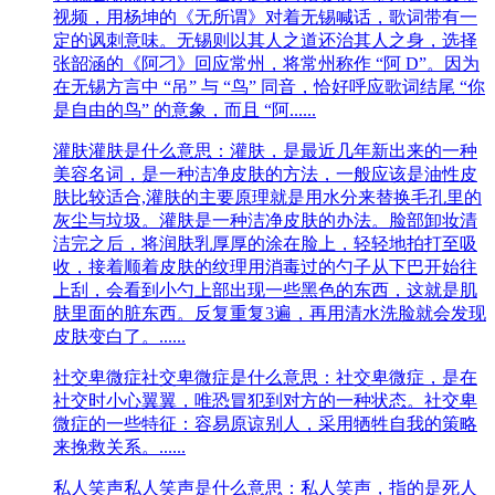
视频，用杨坤的《无所谓》对着无锡喊话，歌词带有一
定的讽刺意味。无锡则以其人之道还治其人之身，选择
张韶涵的《阿刁》回应常州，将常州称作 “阿 D”。因为
在无锡方言中 “吊” 与 “鸟” 同音，恰好呼应歌词结尾 “你
是自由的鸟” 的意象，而且 “阿......
灌肤
灌肤是什么意思：灌肤，是最近几年新出来的一种
美容名词，是一种洁净皮肤的方法，一般应该是油性皮
肤比较适合,灌肤的主要原理就是用水分来替换毛孔里的
灰尘与垃圾。灌肤是一种洁净皮肤的办法。脸部卸妆清
洁完之后，将润肤乳厚厚的涂在脸上，轻轻地拍打至吸
收，接着顺着皮肤的纹理用消毒过的勺子从下巴开始往
上刮，会看到小勺上部出现一些黑色的东西，这就是肌
肤里面的脏东西。反复重复3遍，再用清水洗脸就会发现
皮肤变白了。......
社交卑微症
社交卑微症是什么意思：社交卑微症，是在‌‌‌‌‌‌‌‌‌‌‌‌
社交时小心翼翼，唯恐冒犯到对方的一种状态。社交卑
微症的一些特征：容易原谅别人，采用牺牲自我的策略
来挽救关系。......
私人笑声
私人笑声是什么意思：私人笑声，指的是死人