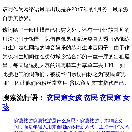
该词作为网络语最早出现是在2017年的1月份，最早源
自于美妆界。
该词除了一般吐槽自己很穷之外，还有一个比较常见的
用法使用于饭圈。凭借偶像男团竞选类真人秀《偶像练
习生》走红网络的坤音娱乐的练习生坤音四子，由于作
为练习生期间住在类似城乡结合部的一室一厅的出租屋
里，每天逗逗别人养的鸡再骑车共享单车去上班....如
此接地气的偶像们，被粉丝们亲切的称之为“贫民窟男
团”，因此他们的粉丝常常用“贫民窟女孩”来指代自己。
搜索流行语：
贫民窟女孩
贫民
贫民窟
女
孩
窝囊旅游
窝囊旅游是什么意思：窝囊旅游，并非贬义
词，而是年轻人用来自嘲的旅行新方式，主打一个“又怂