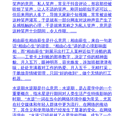
笑声的意思。私人笑声，常见于抖音评论，形容那些被
听烦了笑声，让人不适的笑声。刚开始听似乎还可以，
但后来用的人多了，导致大家刷个短视频，常常被迫被
这种笑声灌耳，于是就有一部分网友对这种声音产生了
反感抵触的心理，于是就将其称之为私人笑声，意思是
这种笑声十分阴间，令人作呕。......
相由薪生
相由薪生是什么意思：相由薪生，来自一句老
话“相由心生”的谐音。“相由心生”讲的是心境影响面
相，而“相由薪生”则展示出打工人某种近似于冷酷的真
实——工资卡上到账的那串数字，决定了你的精神面
貌。月入五万，眼神明亮，容光焕发，连加班都津津有
味，处处充满着对工作的热爱。月入五千，无精打采，
干脆放弃情绪管理，只回“好的收到”，做个无情的打工
机器。......
水逆期
水逆期是什么意思：水逆期，是占星学中的一个
重要概念，指水星逆行期间对人类生活产生特殊影响的
时期。“水逆”一词在当今的网络环境中极为常见，尤其
在社交媒体和年轻人群体中更为流行。在网络的推动
下，其含义和使用场景已经发生了显著的变化。​在网络
语境中，“水逆”已经超越了占星学的范畴，成为了一个