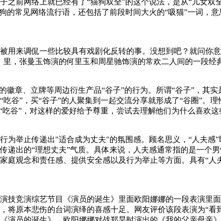
子之前网络上就已经有了“猫狗双全”的这个说法，是从“儿女双
狗狗的常见网络流行语，还包括了前段时间大火的“吸猫”一词，
被用来调侃一些比较具有戏剧化反转的事。没想到吧？就问你意
里，张曼玉饰演的何里玉和周星驰饰演的常欢二人间的一段经典对白。.
徽章、立牌等周边衍生产品“​谷子”的行为。所谓“谷子”，其实是
吃谷”，买“谷子”的人聚集到一起交流分享就形成了“谷圈”。理
吃谷”，对这样的爱好给予尊重，尝试去理解他们为什么喜欢这些东西
为举止传递出"适合成为丈夫"的氛围感。顾名思义，“人夫感”
传递出的“理想丈夫”气质。具体来说，人夫感通常指的是一个
家庭观念和责任感、提供安全感以及行为举止等方面。具有“人
演技竞演综艺节目《演员的诞生》里面欧阳娜娜的一段表演里面
，将原本悲伤的台词演绎的喜感十足。网友评价该段表演为“看
《演员的诞生》，欧阳娜娜对战郑昊时演出的《我的父亲母亲》