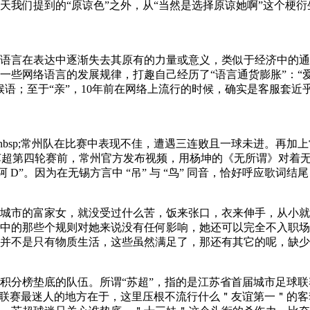
我们提到的“原谅色”之外，从“当然是选择原谅她啊”这个梗衍生
语言在表达中逐渐失去其原有的力量或意义，类似于经济中的通
一些网络语言的发展规律，打趣自己经历了“语言通货膨胀”：“
语；至于“亲”，10年前在网络上流行的时候，确实是客服套近
bsp;常州队在比赛中表现不佳，遭遇三连败且一球未进。再加上常
在苏超第四轮赛前，常州官方发布视频，用杨坤的《无所谓》对着
因为在无锡方言中 “吊” 与 “鸟” 同音，恰好呼应歌词结尾 “你是自
城市的富家女，就没受过什么苦，饭来张口，衣来伸手，从小就
中的那些个规则对她来说没有任何影响，她还可以完全不入职场
不是只有物质生活，这些虽然满足了，那还有其它的呢，缺少一些磨
积分榜垫底的队伍。所谓“苏超”，指的是江苏省首届城市足球联
超联赛最迷人的地方在于，这里压根不流行什么＂友谊第一＂的