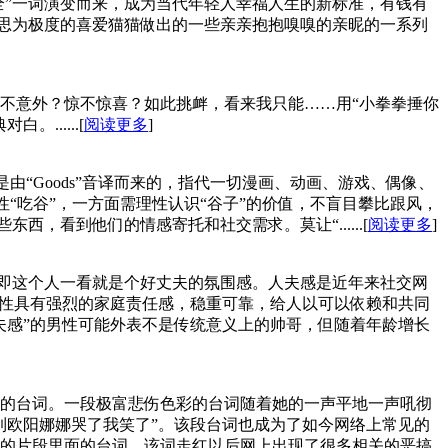
全”一词演变而来，成为当代年轻人幸福人生的新标准，有钱有
意思为极度的喜爱猫猫做出的一些亲亲抱抱嗅嗅的亲昵的一系列
不意外？惊不惊喜？如此挑衅，看来我只能……用“小拳拳捶你
.....[
阅读更多
]
由“Goods”音译而来的，指代一切漫画、动画、游戏、偶像、
性“吃谷”，一方面需理性认识“谷子”的价值，不盲目攀比跟风，
，看到他们的情感寄托和社交需求。莫让“......[
阅读更多
]
即这个人一看就是个好丈夫的氛围感。人夫感​是近年来社交网
男性具有强烈的家庭责任感，稳重可靠，给人以可以依赖和共同
夫感”的男性可能外表不是传统意义上的帅哥，但随着年龄增长
的台词。一段极富悲伤色彩的台词随着她的一声平地一声吼彻
到欧阳娜娜哭了我笑了”。该段台词也成为了如今网络上常见的
的片段里面的台词。该词走红以后网上出现了很多相关的恶搞