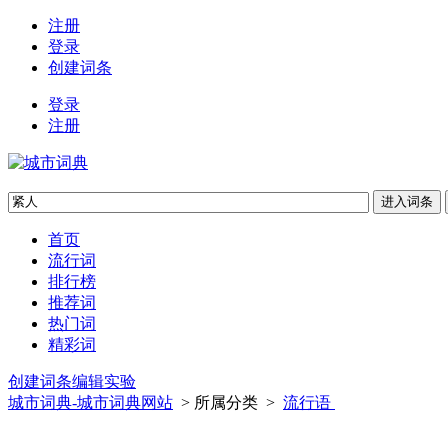
注册
登录
创建词条
登录
注册
首页
流行词
排行榜
推荐词
热门词
精彩词
创建词条
编辑实验
城市词典-城市词典网站
> 所属分类 >
流行语