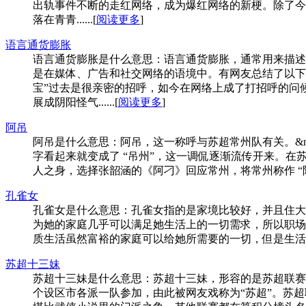
出轨事件不断的走红网络，成为爆红网络的新梗。除了今天
落在青青......[
阅读更多
]
语言通货膨胀
语言通货膨胀是什么意思：语言通货膨胀，通常用来描述
是在媒体、广告和社交网络的语境中。有网友总结了以下
宝”过去是很亲密的招呼，如今在网络上成了打招呼的问候
展成阴阳怪气......[
阅读更多
]
阿吊
阿吊是什么意思：​阿吊，这一称呼与苏超常州队有关。&n
字看起来就变成了 “吊州”，这一调侃逐渐流传开来。
人之身，选择张韶涵的《阿刁》回应常州，将常州称作 “阿 D”。
孔雀女
孔雀女是什么意思：孔雀女指的是家境比较好，并且住大
为她的家庭几乎可以满足她生活上的一切需求，所以职场
质生活虽然富裕的家庭可以给她所需要的一切，但是生活并
苏超十三妹
苏超十三妹是什么意思：苏超十三妹，形容的是苏超联赛
个设区市各派一队参加，由此被网友戏称为“苏超”。苏