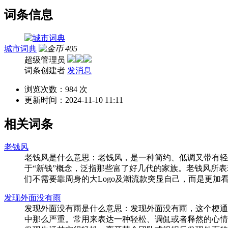
词条信息
城市词典
405
超级管理员
词条创建者
发消息
浏览次数：
984 次
更新时间：
2024-11-10 11:11
相关词条
老钱风
老钱风是什么意思：老钱风，是一种简约、低调又带有轻奢感的穿衣风
于“新钱”概念，泛指那些富了好几代的家族。老钱风所
们不需要靠周身的大Logo及潮流款突显自己，而是更加看
发现外面没有雨
发现外面没有雨是什么意思：发现外面没有雨，这个梗通
中那么严重。常用来表达一种轻松、调侃或者释然的心情