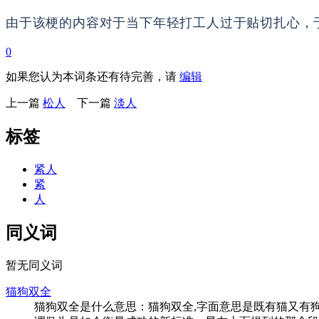
由于该梗的内容对于当下年轻打工人过于贴切扎心，
0
如果您认为本词条还有待完善，请
编辑
上一篇
松人
下一篇
淡人
标签
紧人
紧
人
同义词
暂无同义词
猫狗双全
猫狗双全是什么意思：猫狗双全,字面意思是既有猫又有