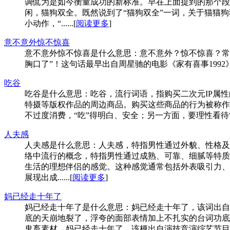
调侃为是如今衡量成功的新标准。早在上面提到的那个段
闲，猫狗双全。既然说到了“猫狗双全”一词，关于猫猫
小动作，“......[
阅读更多
]
意不意外惊不惊喜
意不意外惊不惊喜是什么意思：意不意外？惊不惊喜？常
胸口了”！这句话最早出自周星驰的电影《家有喜事1992》
吃谷
吃谷是什么意思：吃谷，流行词语，指购买二次元IP属性的
特摄等版权作品的周边商品。购买这些商品的行为被称作“
不过度消费，“吃”得明白、安全；另一方面，要理性看待“
人夫感
人夫感是什么意思：人夫感，特指男性通过外貌、性格及行
络中流行的概念，特指男性通过成熟、可靠、细腻等特质
生活的理想伴侣的感觉。这种感觉通常包括外表吸引力、
展现出成......[
阅读更多
]
妈已经走十年了
妈已经走十年了是什么意思：妈已经走十年了，该词出自
底的天崩地裂了，浮夸的面部表情加上不扎实的台词功底
鬼畜素材。妈已经走十年了，该梗出自演技竞演综艺节目