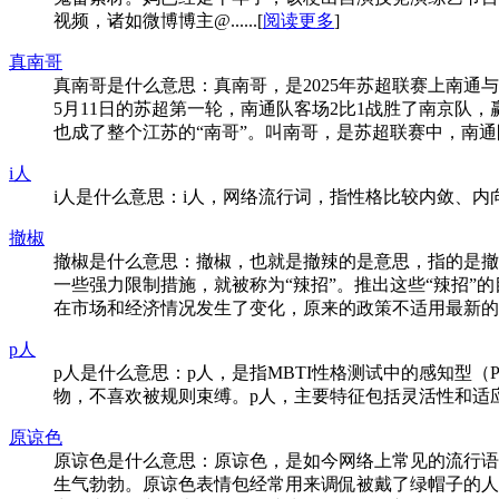
视频，诸如微博博主@......[
阅读更多
]
真南哥
真南哥是什么意思：真南哥，是2025年苏超联赛上南通与
5月11日的苏超第一轮，南通队客场2比1战胜了南京队
也成了整个江苏的“南哥”。叫南哥，是苏超联赛中，南通队因
i人
i人是什么意思：i人，网络流行词，指性格比较内敛、内向的人
撤椒
撤椒是什么意思：撤椒，也就是撤辣的是意思，指的是撤掉辣
一些强力限制措施，就被称为“辣招”。‍‍‍‍‍‍‍推出这
在市场和经济情况发生了变化，原来的政策不适用最新的香港楼
p人
p人是什么意思：p人，是指MBTI性格测试中的感知型（P
物，不喜欢被规则束缚。‌p人，主要特征包括灵活性和适应性
原谅色
原谅色是什么意思：原谅色，是如今网络上常见的流行语
生气勃勃。原谅色表情包经常用来调侃被戴了绿帽子的人