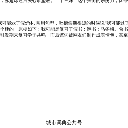
，苏超球迷只关心谁垫底。＂十三妹＂这个头衔的杀伤力，比夺
能xx了假x”体, 常用句型，吐槽假期很短的时候说“我可能过
个梗的，原梗如下：我可能是复习了假书：翻书：马冬梅。合书
引发期末复习学子共鸣，而后该词被网友们制作成表情包，甚至
城市词典公共号