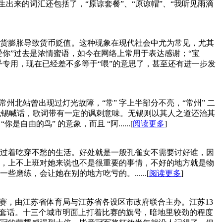
出来的词汇还包括了，“原谅套餐”、“原谅帽”、“我听见雨滴
货膨胀导致货币贬值。这种现象在现代社会中尤为常见，尤其
爱你”过去是浓情蜜语，如今在网络上常用于表达感谢；“宝
乎专用，现在已经差不多等于“喂”的意思了，甚至还有进一步发
州北站曾出现过灯光故障，“常” 字上半部分不亮，“常州” 二
无锡喊话，歌词带有一定的讽刺意味。无锡则以其人之道还治其
由的鸟” 的意象，而且 “阿......[
阅读更多
]
过着吃穿不愁的生活。好处就是一般孔雀女不需要讨好谁，因
，上不上班对她来说也不是很重要的事情，不好的地方就是物
练，会让她在别的地方吃亏的。......[
阅读更多
]
赛，由江苏省体育局与江苏省各设区市政府联合主办。江苏13
客套话。十三个城市明面上打着比赛的旗号，暗地里较劲的程度