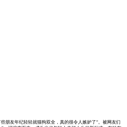
有些朋友年纪轻轻就猫狗双全，真的很令人嫉妒了”。被网友们