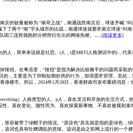
南京的较量被称为 “南哥之战”，南通战胜南京后，球迷齐喊 “叫南
，赢下了两个“南”字头城市的比战，南通球迷就要求南京球迷“叫
三连胜领跑积分榜而衍生出的网络热梗。......[
阅读更多
]
，简单来说就是社恐。i人，i是MBTI人格测试中的i，代表着内向
招。在粤语里，“辣招”是指为解决比较棘手的问题而采取的强制手段
些“辣招”的目的，主要是为了抑制短期炒房的行为，加强需求管理。至此
市。所以，2024年2月28日，香港财政司发布重磅消息：也就是
erceiving）人格类型的人。‌p人，喜欢灵活和开放的生活
、喜欢变化、随性而为、喜欢探索新事物、不喜欢被规则束缚。‌...
，形容被带了绿帽子的情况。“原谅色”其实就是指的是绿色，
，该词也具有吐糟调侃的意味。该词是由之前网上流行的一个梗