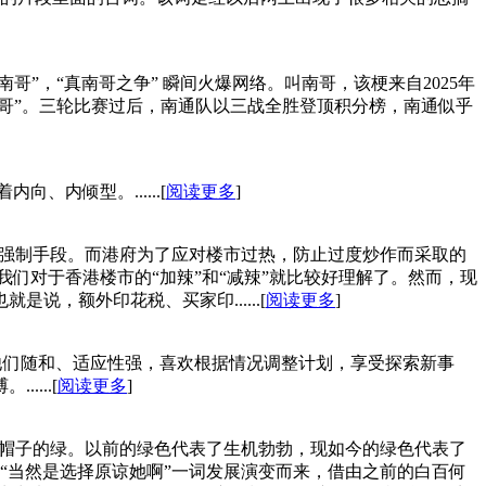
哥”，“真南哥之争” 瞬间火爆网络。叫南哥，该梗来自2025年
南哥”。三轮比赛过后，南通队以三战全胜登顶积分榜，南通似乎
、内倾型。......[
阅读更多
]
。‍‍‍‍‍‍‍而港府为了应对楼市过热，防止过度炒作而采取的
，我们对于香港楼市的“加辣”和“减辣”就比较好理解了。‍然而，现
说，额外印花税、买家印......[
阅读更多
]
方式，他们随和、适应性强，喜欢根据情况调整计划，享受探索新事
...[
阅读更多
]
绿帽子的绿。以前的绿色代表了生机勃勃，现如今的绿色代表了
“当然是选择原谅她啊”一词发展演变而来，借由之前的白百何